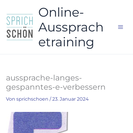
Zum
Main
Online-
Inhalt
Men
springen
Aussprach
etraining
aussprache-langes-
gespanntes-e-verbessern
Von
sprichschoen
/
23. Januar 2024