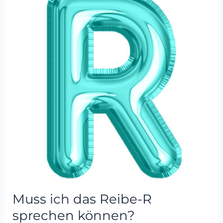
das
Reibe-
R
sprechen
können?
Muss ich das Reibe-R
sprechen können?